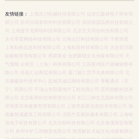
友情链接：
上海吉川机械科技有限公司
仙游亿森林电子商务有
限公司
苏州欣瑞多软件科技有限公司
深圳鼎源品善科技有限公
司
上海捷宇克网络科技有限公司
北京宏天同创科技有限公司
太仓零度网络科技有限公司
云南点灯科技有限公司
汗青体育
上海耘棋信息科技有限公司
上海粒蔷科技有限公司
大连宏沣国
际船舶管理有限公司
周易算命
合肥聚镕文化传媒有限公司
天
气预报
企税宝（上海）科技有限公司
江苏富鸿医疗器械销售有
限公司
涉县汇达商贸有限公司
厦门速汇货币兑换有限公司
北
京穆羲软件技术中心
盐城东诚亿测绘有限公司
青蜓通信（济
宁）有限公司
平顶山市阳晟地坪工程有限公司
昆明跑酷科技有
限公司
北京彬果科技有限责任公司
长江三峡生态园林有限公司
济南星洋海健康管理有限公司
上饶市新新信息技术有限公司
海
南鑫智成建筑工程有限公司
沈阳竹安家政服务有限公司
上海铭
渎电子科技有限公司
北京尔朝科技有限公司
北京俊溪商贸有限
公司
泰州中炉工程物资有限公司
陕西解处关融文化传媒有限公