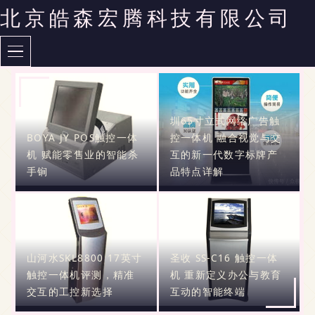
北京皓森宏腾科技有限公司
圳65寸立式网络广告触
BOYA JY POS触控一体
控一体机 融合视觉与交
机 赋能零售业的智能杀
互的新一代数字标牌产
手锏
品特点详解
山河水SKL8800 17英寸
圣收 SS-C16 触控一体
触控一体机评测，精准
机 重新定义办公与教育
交互的工控新选择
互动的智能终端