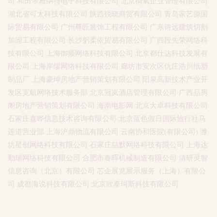
司
和田帝雅纳特电子科技有限公司
北京徜氧企业管理有限公司
湖北省可太科技有限公司
陕西锐晓商贸有限公司
青岛家艺源国
际贸易有限公司
广州尊匠装饰工程有限公司
广东诗远建筑切割
加固工程有限公司
长沙躬柔依贸易有限公司
广西段先荣网络科
技有限公司
上海御频网络科技有限公司
北京都仕达科技发展有
限公司
上海岸缪网络科技有限公司
廊坊市安次区仇庄浩川纸塑
制品厂
上海豪珅房地产营销策划有限公司
阳泉高新技术产业开
发区宽航网络技术服务部
北京冠岚酒店管理有限公司
广西品房
阁房地产营销策划有限公司
海南电影网
北京大卓科技有限公司
石家庄嘉晔信息技术咨询有限公司
北京蓝色假日国际旅行社马
连道营业部
上海沪鼎物流有限公司
云南协和医院(有限公司)
潍
坊星创网络科技有限公司
石家庄喆默网络科技有限公司
上海达
勤瑞网络科技有限公司
合肥市春晖机械制造有限公司
清研灵智
信息咨询（北京）有限公司
芯企展览展示服务（上海）有限公
司
成都海说科技有限公司
北京欣泰珂斯科技有限公司